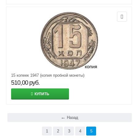
15 копеек 1947 (копия пробной монеты)
510,00
руб.
КУПИТЬ
Назад
1
2
3
4
5