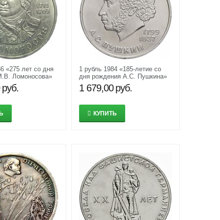
6 «275 лет со дня
1 рубль 1984 «185-летие со
М.В. Ломоносова»
дня рождения А.С. Пушкина»
XF-AU
руб.
1 679,00
руб.
Ь
КУПИТЬ