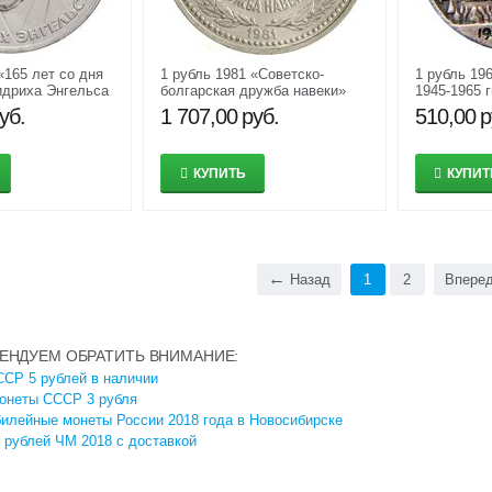
«165 лет со дня
1 рубль 1981 «Советско-
1 рубль 19
идриха Энгельса
болгарская дружба навеки»
1945-1965 
F-AU
XF-AU
сувенирная
уб.
1 707,00
руб.
510,00
р
серебра
КУПИТЬ
КУПИТ
Назад
1
2
Впере
ЕНДУЕМ ОБРАТИТЬ ВНИМАНИЕ:
СР 5 рублей в наличии
онеты СССР 3 рубля
илейные монеты России 2018 года в Новосибирске
 рублей ЧМ 2018 с доставкой