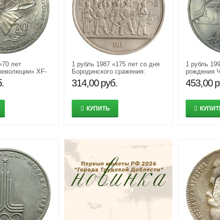
«70 лет
1 рубль 1987 «175 лет со дня
1 рубль 199
революции» XF-
Бородинского сражения:
рождения 
панорама» XF-AU
.
314,00
руб.
453,00
р
КУПИТЬ
КУПИТ