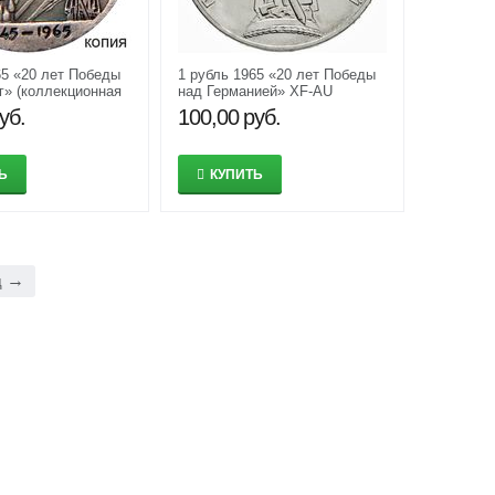
65 «20 лет Победы
1 рубль 1965 «20 лет Победы
гг» (коллекционная
над Германией» XF-AU
 монета) имитация
уб.
100,00
руб.
Ь
КУПИТЬ
д