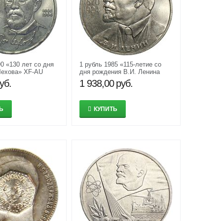
0 «130 лет со дня
1 рубль 1985 «115-летие со
Чехова» XF-AU
дня рождения В.И. Ленина
1870-1924» XF-AU
уб.
1 938,00
руб.
Ь
КУПИТЬ