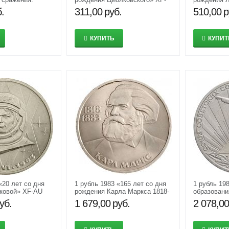
узову» XF-AU
AU
.
311,00
руб.
510,00
р
КУПИТЬ
КУПИТ
«20 лет со дня
1 рубль 1983 «165 лет со дня
1 рубль 19
ковой» XF-AU
рождения Карла Маркса 1818-
образован
1883» XF-AU
уб.
1 679,00
руб.
2 078,00