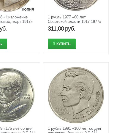
98 «Низложение
1 рубль 1977 «60 лет
овых, март 1917»
Советской власти 1917-1977»
XF-AU
уб.
311,00
руб.
Ь
КУПИТЬ
9 «175 лет со дня
1 рубль 1991 «100 лет со дня
Лермонтова» XF-AU
рождения Иванова» XF-AU