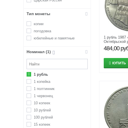
Царская Россия
Тип монеты
копии
погодовка
1 рубль 1987 
юбилейные и памятные
Октябрьской 
AU
484,00
руб
Номинал (1)
КУПИТЬ
1 рубль
1 копейка
1 полтинник
1 червонец
10 копеек
10 рублей
100 рублей
15 копеек