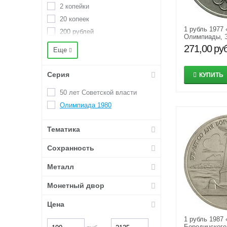
2 копейки
20 копеек
1 рубль 1977 
200 рублей
Олимпиады, 
25 копеек
Олимпиады» 
271,00
руб
Еще
3 копейки
3 рубля
Серия
КУПИТЬ
5 копеек
50 лет Советской власти
5 рублей
Олимпиада 1980
50 копеек
50 рублей
Тематика
500 рублей
Сохранность
Металл
Монетный двор
Цена
1 рубль 1987 
Бородинского