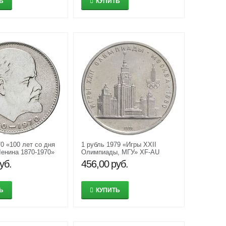
Ь
КУПИТЬ
0 «100 лет со дня
1 рубль 1979 «Игры XXII
енина 1870-1970»
Олимпиады, МГУ» XF-AU
уб.
456,00
руб.
Ь
КУПИТЬ