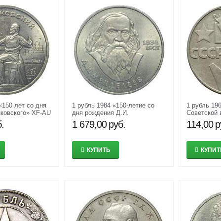
«150 лет со дня
1 рубль 1984 «150-летие со
1 рубль 19
ковского» XF-AU
дня рождения Д.И.
Советской 
Менделеева» XF-AU
.
1 679,00
руб.
114,00
р
КУПИТЬ
КУПИТ