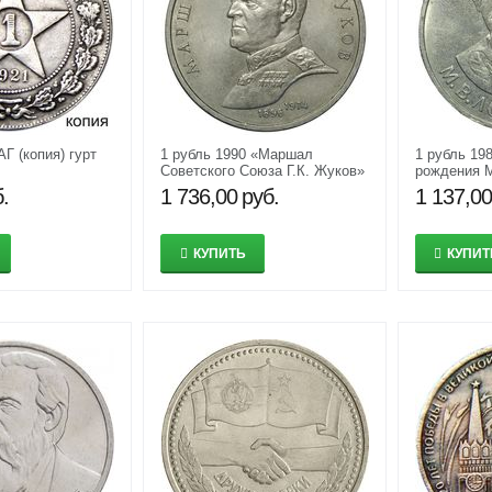
АГ (копия) гурт
1 рубль 1990 «Маршал
1 рубль 198
Советского Союза Г.К. Жуков»
рождения 
XF-AU
XF-AU
.
1 736,00
руб.
1 137,00
КУПИТЬ
КУПИТ