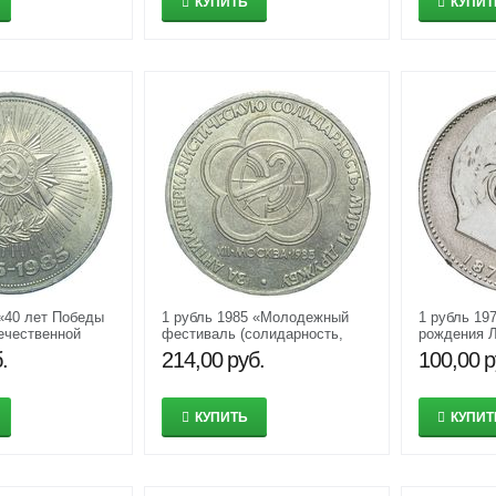
КУПИТЬ
КУПИТ
 «40 лет Победы
1 рубль 1985 «Молодежный
1 рубль 197
ечественной
фестиваль (солидарность,
рождения Л
985» XF-AU
мир и дружба)» XF-AU
XF-AU
.
214,00
руб.
100,00
р
КУПИТЬ
КУПИТ