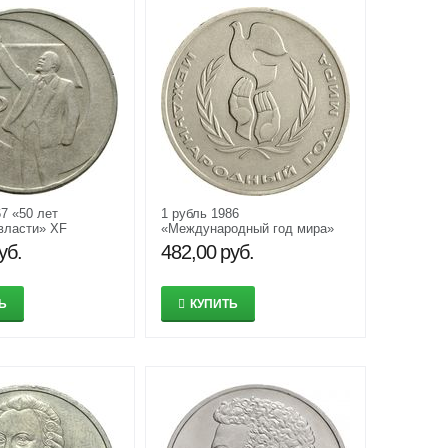
67 «50 лет
1 рубль 1986
власти» XF
«Международный год мира»
XF-AU
уб.
482,00
руб.
Ь
КУПИТЬ