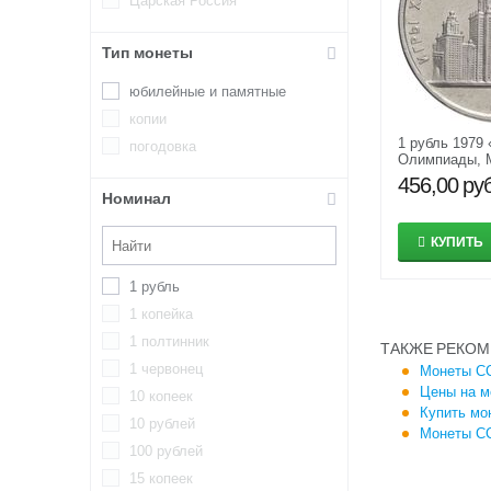
Царская Россия
Тип монеты
юбилейные и памятные
копии
1 рубль 1979 
погодовка
Олимпиады, 
456,00
руб
Номинал
КУПИТЬ
1 рубль
1 копейка
1 полтинник
ТАКЖЕ РЕКОМ
1 червонец
Монеты СС
Цены на м
10 копеек
Купить мо
10 рублей
Монеты СС
100 рублей
15 копеек