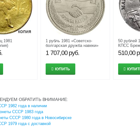
ц 1981
1 рубль 1981 «Советско-
50 рублей 
опия)
болгарская дружба навеки»
КПСС Бреж
XF-AU
(коллекцио
.
1 707,00
руб.
510,00
р
монета) им
КУПИТЬ
КУПИТ
ЕНДУЕМ ОБРАТИТЬ ВНИМАНИЕ:
СР 1982 года в наличии
онеты СССР 1983 года
неты СССР 1980 года в Новосибирске
СР 1979 года с доставкой