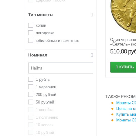
Царская Россия
Тип монеты
копии
погодовка
Один червоне
юбилейные и памятные
«Сеятель» (к
510,00
руб
Номинал
КУПИТЬ
1 рубль
1 червонец
200 рублей
ТАКЖЕ РЕКОМ
50 рублей
Монеты СС
Цены на м
1 копейка
Купить мо
1 полтинник
Монеты СС
10 копеек
10 рублей