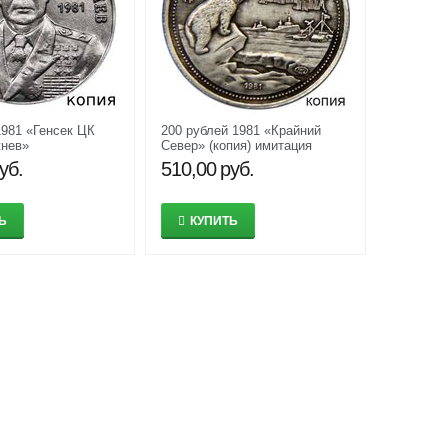
1981 «Генсек ЦК
200 рублей 1981 «Крайний
нев»
Север» (копия) имитация
нная сувенирная
серебра
уб.
510,00
руб.
итация серебра
Ь
КУПИТЬ