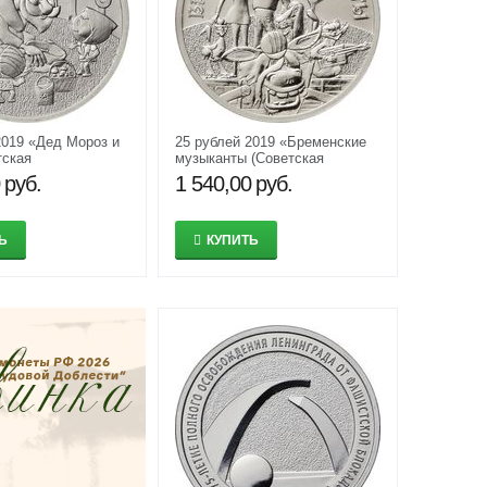
2019 «Дед Мороз и
25 рублей 2019 «Бременские
тская
музыканты (Советская
ация)»
мультипликация)»
руб.
1 540,00
руб.
Ь
КУПИТЬ