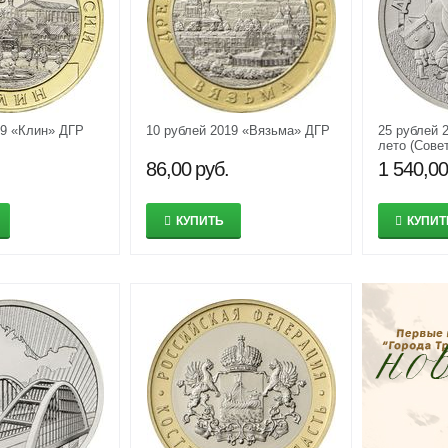
19 «Клин» ДГР
10 рублей 2019 «Вязьма» ДГР
25 рублей 
лето (Сове
мультиплик
86,00
руб.
1 540,00
КУПИТЬ
КУПИТ