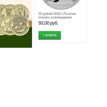
25 рублей 2019 «75-летие
полного освобождения
Ленинграда от фашистской
93,00
руб.
блокады»
КУПИТЬ