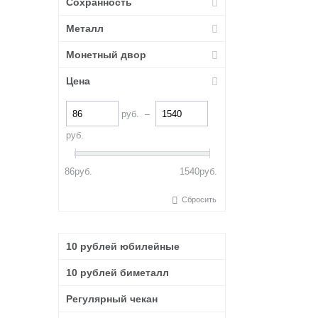
Сохранность
1812
Сочи 2014
Металл
Столицы 2016
Монетный двор
Универсиада 2019
Футбол 2018
Цена
Человек труда
руб.
–
руб.
86
руб.
1540
руб.
Сбросить
10 рублей юбилейные
10 рублей биметалл
Регулярный чекан