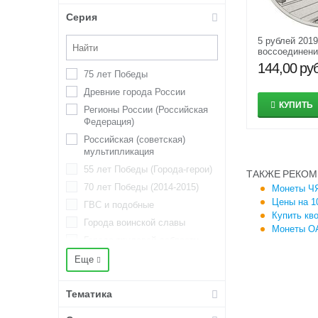
Серия
5 рублей 201
воссоединени
Россией — К
144,00
руб
75 лет Победы
Древние города России
КУПИТЬ
Регионы России (Российская
Федерация)
Российская (советская)
мультипликация
55 лет Победы (Города-герои)
ТАКЖЕ РЕКОМ
70 лет Победы (2014-2015)
Монеты ЧЯ
Цены на 1
ГВС и подобные
Купить кв
Города воинской славы
Монеты ОА
Города трудовой доблести
Крымские сражения (операции)
Еще
Министерства
Тематика
Оружие Великой Победы
Победа в Отечественной войне