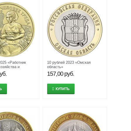
2025 «Работник
10 рублей 2023 «Омская
хозяйства и
область»
ывающей
уб.
157,00
руб.
ности» (Человек
Ь
КУПИТЬ