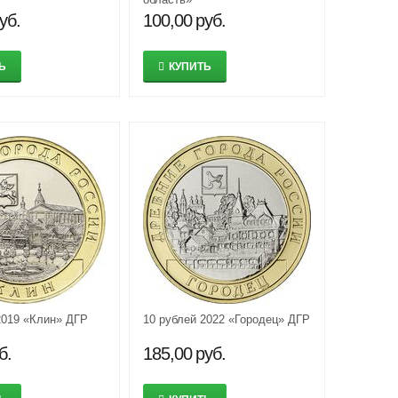
уб.
100,00
руб.
Ь
КУПИТЬ
2019 «Клин» ДГР
10 рублей 2022 «Городец» ДГР
б.
185,00
руб.