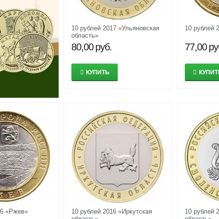
10 рублей 2017 «Ульяновская
10 рублей 
область»
80,00
руб.
77,00
ру
КУПИТЬ
КУПИТ
16 «Ржев»
10 рублей 2016 «Иркутская
10 рублей 
область»
область»