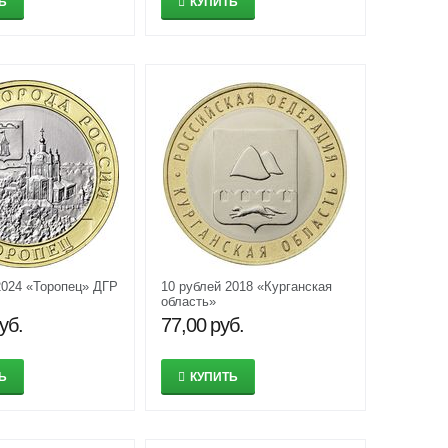
Ь
КУПИТЬ
2024 «Торопец» ДГР
10 рублей 2018 «Курганская
область»
уб.
77,00
руб.
Ь
КУПИТЬ