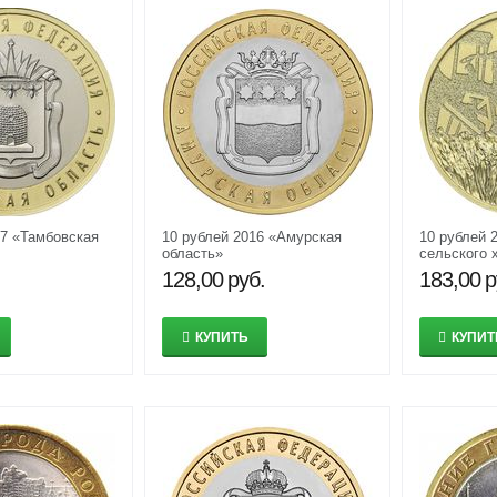
17 «Тамбовская
10 рублей 2016 «Амурская
10 рублей 
область»
сельского 
перерабат
128,00
руб.
183,00
р
промышлен
труда)
КУПИТЬ
КУПИТ