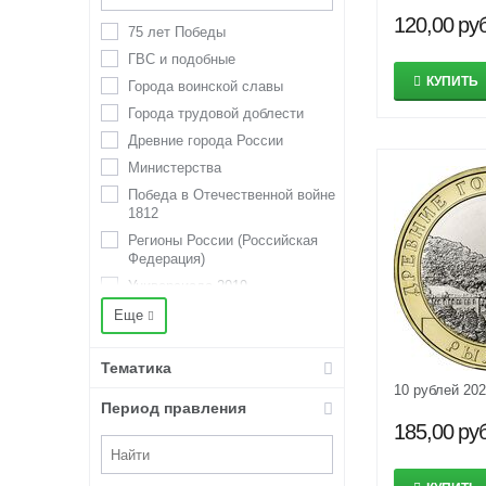
25 рублей
120,00
руб
75 лет Победы
3 деньги
ГВС и подобные
3 копейки
КУПИТЬ
Города воинской славы
3 марки
Города трудовой доблести
3 рубля
Древние города России
37 рублей 50 копеек
Министерства
4 копейки
Победа в Отечественной войне
5 долларов США
1812
5 копеек
Регионы России (Российская
Федерация)
5 марок
Универсиада 2019
5 рублей
Человек труда
50 копеек
Еще
50 лет Советской власти
50 рублей
Тематика
55 лет Победы (Города-герои)
500 рублей
10 рублей 20
70 лет Победы (2014-2015)
гривенник
Период правления
Американские инновации
полтина
185,00
руб
Крымские сражения (операции)
Олимпиада 1980