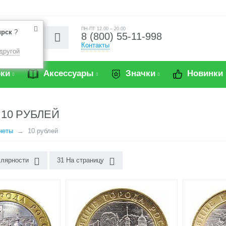
ПН-ПТ 12.00 – 20.00
ирск
?
8 (800) 55-11-998
Контакты
другой
ки
Аксессуары
Значки
Новинки
10 РУБЛЕЙ
неты
10 рублей
улярности
31 На страницу