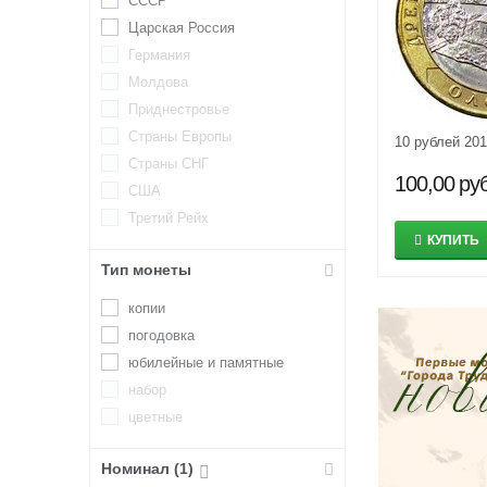
СССР
Царская Россия
Германия
Молдова
Приднестровье
Страны Европы
10 рублей 20
Страны СНГ
100,00
руб
США
Третий Рейх
КУПИТЬ
Тип монеты
копии
погодовка
юбилейные и памятные
набор
цветные
Номинал (1)