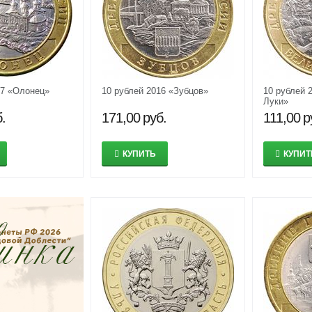
17 «Олонец»
10 рублей 2016 «Зубцов»
10 рублей 
Луки»
.
171,00
руб.
111,00
р
КУПИТЬ
КУПИТ