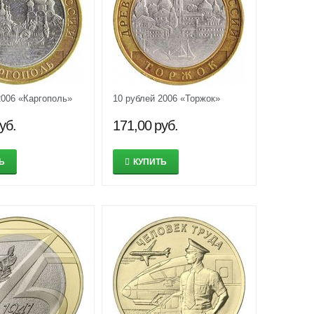
2006 «Каргополь»
10 рублей 2006 «Торжок»
уб.
171,00
руб.
Ь
КУПИТЬ