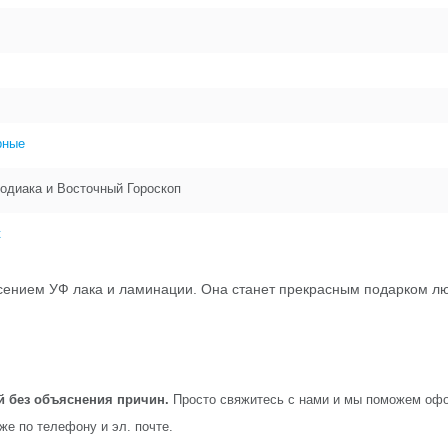
рные
одиака и Восточный Гороскоп
к
сением УФ лака и ламинации. Она станет прекрасным подарком люб
й без объяснения причин.
Просто свяжитесь с нами и мы поможем офо
кже по телефону и эл. почте.