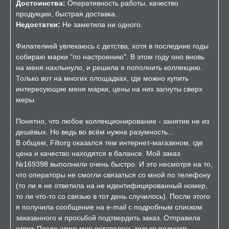
Достоинства:
Оперативность работы, качество
продукции, быстрая доставка.
Недостатки:
Не заметила ни одного.
Филателией увлекаюсь с детства, хотя в последние годы
собираю марки "по настроению". В этом году оно вновь
на меня нахлынуло, и решила я пополнить коллекцию.
Только вот на многих площадках, где можно купить
интересующие меня марки, цены на них загнуты сверх
меры.
Понятно, что любое коллекционирование - занятие не из
дешёвых. Но ведь во всём нужна разумность...
В общем, Filtorg оказался тем интернет-магазином, где
цена и качество находятся в балансе. Мой заказ
№169398 выполнили очень быстро. И это несмотря на то,
что операторы не смогли связаться со мной по телефону
(то ли я не ответила на не идентифицированный номер,
то ли что-то со связью в тот день случилось). После этого
я получила сообщение на e-mail с подробным списком
заказанного и просьбой подтвердить заказ. Отправила
ответ. После этого мне оставалось только получить