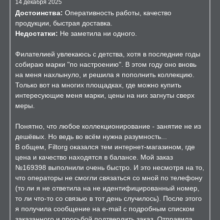
14 декабря 2025
Достоинства:
Оперативность работы, качество
продукции, быстрая доставка.
Недостатки:
Не заметила ни одного.
Филателией увлекаюсь с детства, хотя в последние годы
собираю марки "по настроению". В этом году оно вновь
на меня нахлынуло, и решила я пополнить коллекцию.
Только вот на многих площадках, где можно купить
интересующие меня марки, цены на них загнуты сверх
меры.
Понятно, что любое коллекционирование - занятие не из
дешёвых. Но ведь во всём нужна разумность...
В общем, Filtorg оказался тем интернет-магазином, где
цена и качество находятся в балансе. Мой заказ
№169398 выполнили очень быстро. И это несмотря на то,
что операторы не смогли связаться со мной по телефону
(то ли я не ответила на не идентифицированный номер,
то ли что-то со связью в тот день случилось). После этого
я получила сообщение на e-mail с подробным списком
заказанного и просьбой подтвердить заказ. Отправила